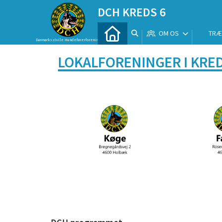
DCH KREDS 6
OM OS
TRÆ
Danmarks civile Hundeførerforening
LOKALFORENINGER I KRED