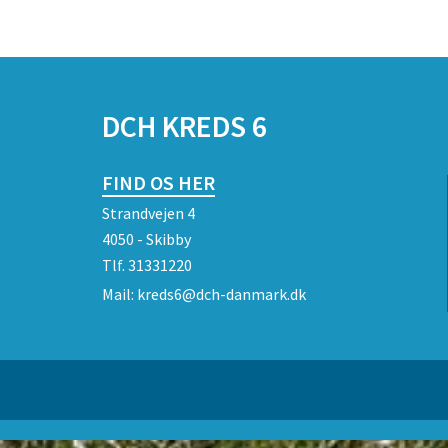
DCH KREDS 6
FIND OS HER
Strandvejen 4
4050 - Skibby
Tlf.
31331220
Mail:
kreds6@dch-danmark.dk