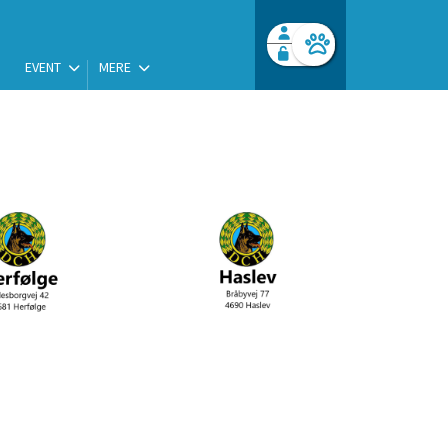
EVENT
MERE
Facebook login
Husk mig
Glemt password
Log ind