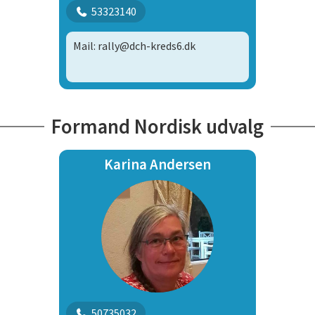
53323140
Mail: rally@dch-kreds6.dk
Formand Nordisk udvalg
Karina Andersen
50735032