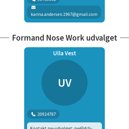
karina.andersen.1967@gmail.com
Formand Nose Work udvalget
Ulla Vest
UV
20924787
Kontakt nw-udvalget: nw@dch-