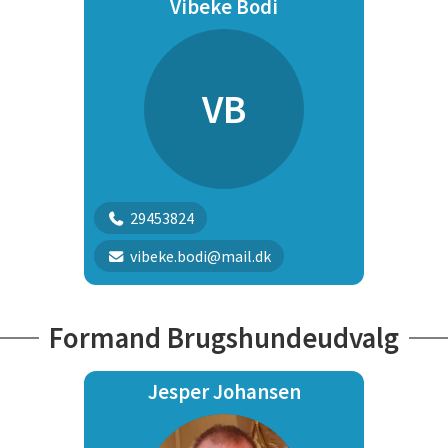
Vibeke Bodi
VB
29453824
vibeke.bodi@mail.dk
Formand Brugshundeudvalg
Jesper Johansen