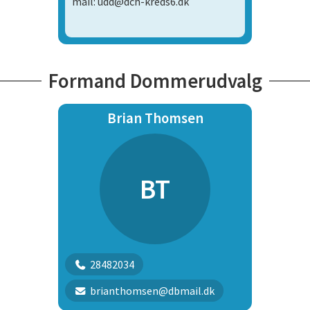
mail: udd@dch-kreds6.dk
Formand Dommerudvalg
Brian Thomsen
BT
28482034
brianthomsen@dbmail.dk