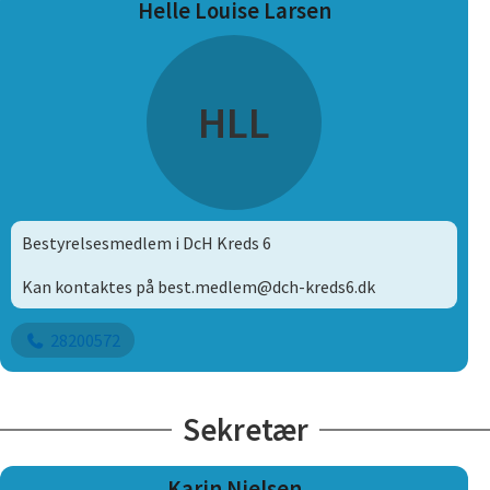
Helle Louise Larsen
HLL
Bestyrelsesmedlem i DcH Kreds 6
Kan kontaktes på best.medlem@dch-kreds6.dk
28200572
Sekretær
Karin Nielsen