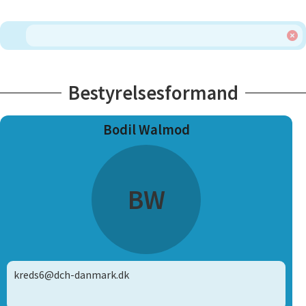
Bestyrelsesformand
Bodil Walmod
BW
kreds6@dch-danmark.dk