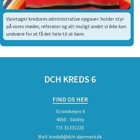
Varetager kredsens administrative opgaver: holder styr
på vores møder, referater og alt muligt andet vi ikke kan
undvære for at få det hele til at køre.
DCH KREDS 6
FIND OS HER
Strandvejen 4
4050 - Skibby
Tlf.
31331220
Mail:
kreds6@dch-danmark.dk