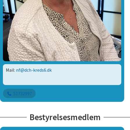
Mail:
nf@dch-kreds6.dk
51732997
Bestyrelsesmedlem