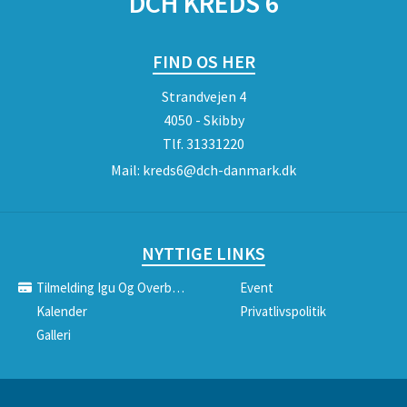
DCH KREDS 6
FIND OS HER
Strandvejen 4
4050 - Skibby
Tlf.
31331220
Mail:
kreds6@dch-danmark.dk
NYTTIGE LINKS
Tilmelding Igu Og Overbygning
Event
Kalender
Privatlivspolitik
Galleri