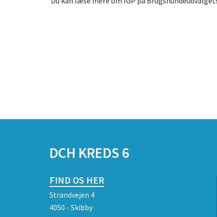
Du kan læse mere om
IGP på Brugshundeudvalget
DCH KREDS 6
FIND OS HER
Strandvejen 4
4050 - Skibby