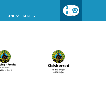
EVENT
MERE
Facebook login
Husk mig
Glemt password
Log ind