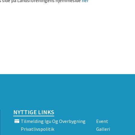
s side på Landsforeningens hjemmeside
her
NYTTIGE LINKS
Tilmelding Igu Og Overbygning
Event
Privatlivspolitik
Galleri