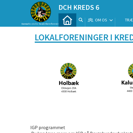
DCH KREDS 6
OM OS
TRÆ
Danmarks civile Hundeførerforening
LOKALFORENINGER I KRED
IGP programmet