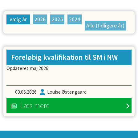
Vælg år
2026
2025
2024
Alle (tidligere år)
Foreløbig kvalifikation til SM i NW
Opdateret maj 2026
03.06.2026
Louise Østengaard
Læs mere